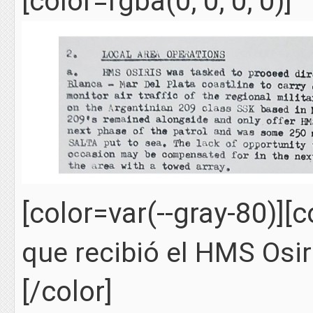
[color=rgba(0, 0, 0, 0)]
[color=var(--gray-80)][c
que recibió el HMS Osir
[/color]