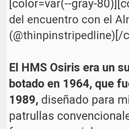
[color=var(--gray-80)][c
del encuentro con el Alm
[/
(@thinpinstripedline)
El HMS Osiris era un s
botado en 1964, que fu
1989,
diseñado para mi
patrullas convencional