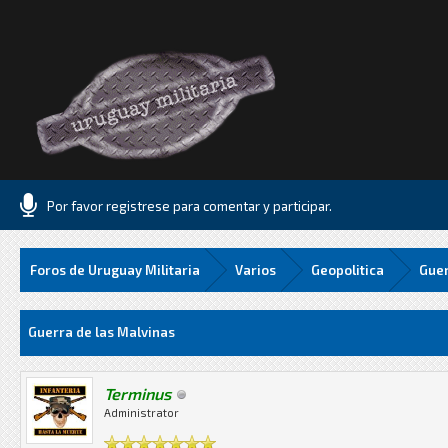
Por favor registrese para comentar y participar.
Foros de Uruguay Militaria
Varios
Geopolitica
Guer
Media
Guerra de las Malvinas
Terminus
Administrator