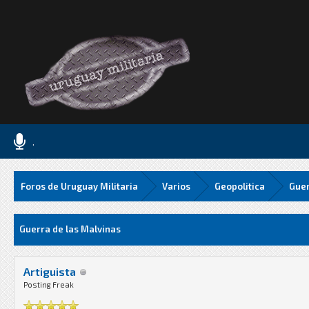
.
Foros de Uruguay Militaria
Varios
Geopolitica
Guer
Media
Guerra de las Malvinas
Artiguista
Posting Freak