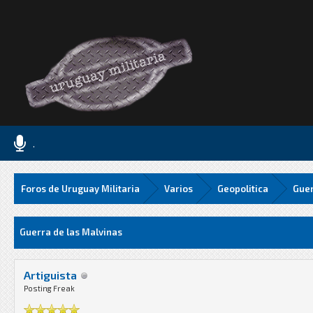
.
Foros de Uruguay Militaria
Varios
Geopolitica
Guer
Media
Guerra de las Malvinas
Artiguista
Posting Freak