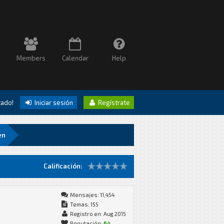
Members
Calendar
Help
itado!
Iniciar sesión
Regístrate
en
Calificación:
Mensajes: 11,454
Temas: 155
Registro en: Aug 2015
Reputación:
64