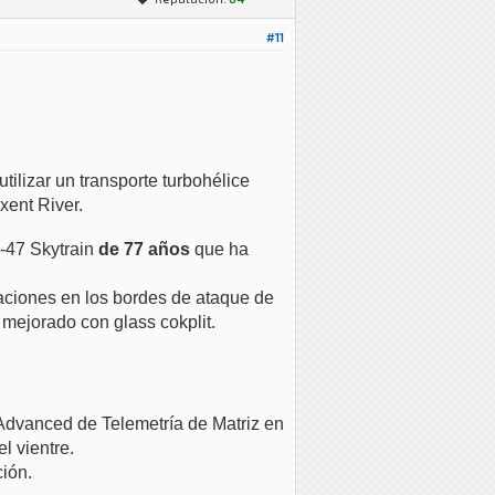
#11
lizar un transporte turbohélice
xent River.
-47 Skytrain
de 77 años
que ha
aciones en los bordes de ataque de
 mejorado con glass cokplit.
 Advanced
de Telemetría de Matriz en
l vientre.
ión.