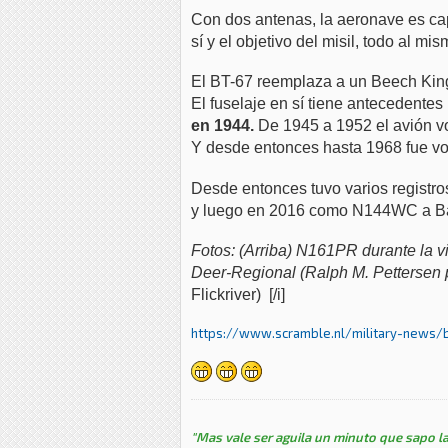
Con dos antenas, la aeronave es capa
sí y el objetivo del misil, todo al 
El BT-67 reemplaza a un Beech King
El fuselaje en sí tiene antecedentes 
en 1944.
De 1945 a 1952 el avión v
Y desde entonces hasta 1968 fue 
Desde entonces tuvo varios registr
y luego en 2016 como N144WC a Bas
Fotos: (Arriba) N161PR durante la 
Deer-Regional (Ralph M. Pettersen po
Flickriver) [/i]
https://www.scramble.nl/military-news/b
"Mas vale ser aguila un minuto que sapo la