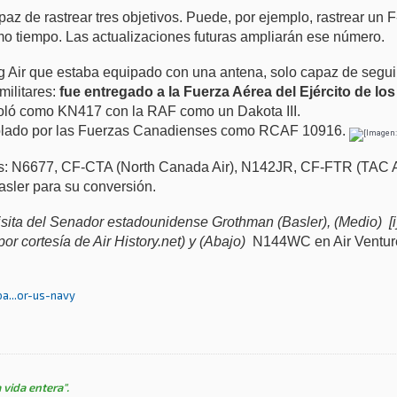
z de rastrear tres objetivos. Puede, por ejemplo, rastrear un F-
mismo tiempo. Las actualizaciones futuras ampliarán ese número.
 Air que estaba equipado con una antena, solo capaz de segui
militares:
fue entregado a la Fuerza Aérea del Ejército de 
oló como KN417 con la RAF como un Dakota III.
volado por las Fuerzas Canadienses como RCAF 10916.
os: N6677, CF-
CTA (North Canada Air), N142JR, CF-FTR (TAC A
ler para su conversión.
visita del Senador estadounidense Grothman (Basler), (Medio) 
r cortesía de Air History.net) y (Abajo)
N144WC en Air Venture
a...or-us-navy
 vida entera".