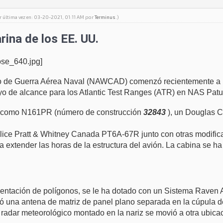
r última vez en: 03-20-2021, 01:11 AM por
Terminus
.)
rina de los EE. UU.
o de Guerra Aérea Naval (NAWCAD) comenzó recientemente a uti
o de alcance para los Atlantic Test Ranges (ATR) en NAS Patu
ado como N161PR (número de construcción
32843
), un Douglas C
lice Pratt & Whitney Canada PT6A-67R junto con otras modific
ra extender las horas de la estructura del avión. La cabina se ha
mentación de polígonos, se le ha dotado con
un Sistema Raven
 una antena de matriz de panel plano separada en la cúpula de
adar meteorológico montado en la nariz se movió a otra ubicac