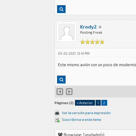
Krody2
Posting Freak
03-22-2021, 12:41 PM
Este mismo avión con un poco de moderniza
Páginas (2):
« Anterior
1
2
Ver la versión para impresión
Suscribirse a este tema
Browsing: 1 invitado(s)