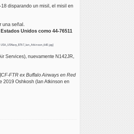
18 disparando un misil, el misil en
r una señal.
los Estados Unidos como 44-76511
ir Services), nuevamente N142JR,
[i]CF-FTR ex Buffalo Airways en Red
 2019 Oshkosh (Ian Atkinson en