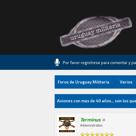
Por favor registrese para comentar y par
Foros de Uruguay Militaria
Varios
0 voto(s) - 0 Media
1
2
3
4
5
Aviones con mas de 40 años... son los q
Terminus
Administrator