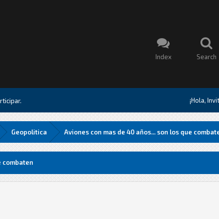
Index
Search
¡Hola, Inv
ticipar.
Geopolitica
Aviones con mas de 40 años... son los que combat
ue combaten