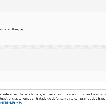
struir en Uruguay.
ante accesible para la zona, si tuviéramos otra visión, nos vendría muy bie
rtugal, al cual tenemos un tratado de defensa y ya le compramos dos fraga
urfJ1bknM&t=3s