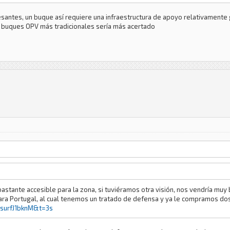
santes, un buque así requiere una infraestructura de apoyo relativament
 buques OPV más tradicionales sería más acertado
stante accesible para la zona, si tuviéramos otra visión, nos vendría muy b
para Portugal, al cual tenemos un tratado de defensa y ya le compramos do
surfJ1bknM&t=3s