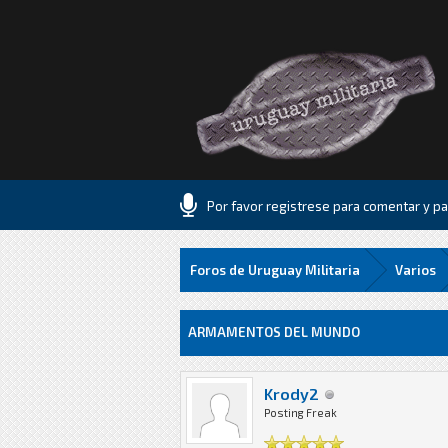
Por favor registrese para comentar y par
Foros de Uruguay Militaria
Varios
0 voto(s) - 0 Media
1
2
3
4
5
ARMAMENTOS DEL MUNDO
Krody2
Posting Freak