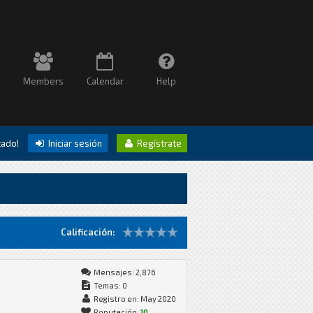
Members
Calendar
Help
itado!
Iniciar sesión
Regístrate
Calificación:
Mensajes: 2,876
Temas: 0
Registro en: May 2020
Reputación:
10