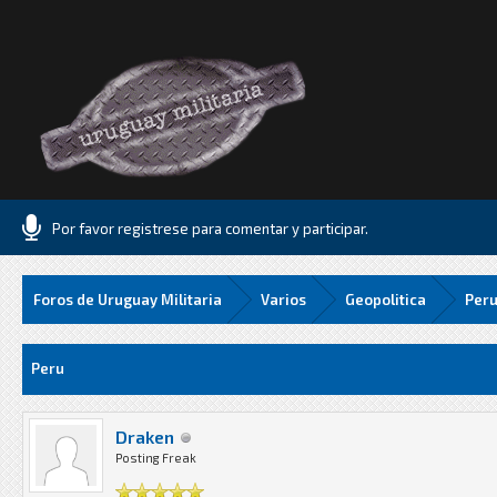
Por favor registrese para comentar y participar.
Foros de Uruguay Militaria
Varios
Geopolitica
Per
edia
Peru
Draken
Posting Freak