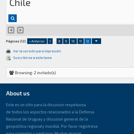
Chile
Páginas (12):
« Anterior
1
...
8
9
10
11
12
Ver la versión para impresión
Suscribirse a este tema
Browsing: 2 invitado(s)
About us
Este es un sitio para la discusion respetuosa
de todos los aspectos relacionados a la Defensa
Nacional de Uruguay y discusion general de la
geopolitica regionaly mundial. Por favor registrese
para comentar y participar. Muchas gracias.