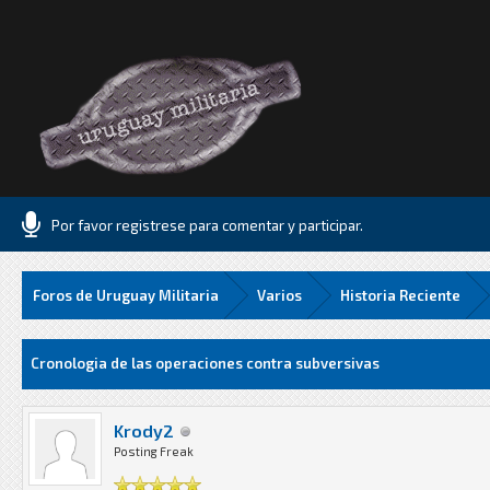
Por favor registrese para comentar y participar.
Foros de Uruguay Militaria
Varios
Historia Reciente
Media
Cronologia de las operaciones contra subversivas
Krody2
Posting Freak