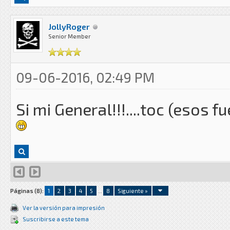
JollyRoger
Senior Member
09-06-2016, 02:49 PM
Si mi General!!!....toc (esos 
Páginas (8):
1
2
3
4
5
...
8
Siguiente »
Ver la versión para impresión
Suscribirse a este tema