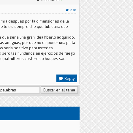
#1,636
omra despues por la dimensiones de la
e lo es siempre dije que tubisteia que
e que seria una gran idea hberlo adquirido,
mas antiguas, por que no es poner una pista
os seria positivo para ustedes.
 pero las hundimos en ejercicios de fuego
mo patrulleros costeros o buques sar.
Reply