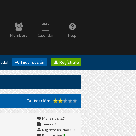
Members
Calendar
Help
itado!
Iniciar sesión
Regístrate
Calificación:
Mensajes: 521
Temas: 0
Registro en: Nov 2021
Reputación:
11