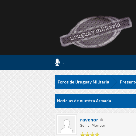
.
Foros de Uruguay Militaria
Present
4 voto(s) - 2 Media
1
2
3
4
5
Noticias de nuestra Armada
ravenor
Senior Member