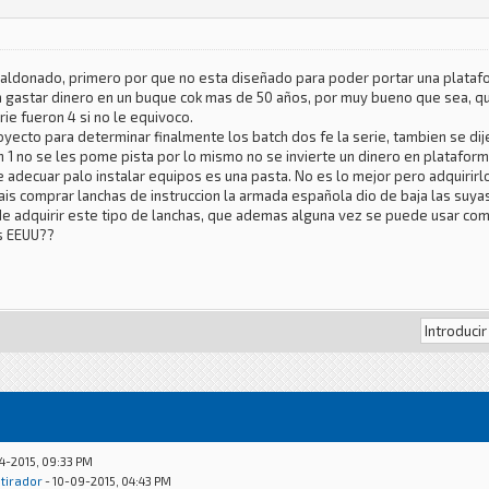
maldonado, primero por que no esta diseñado para poder portar una plataf
 gastar dinero en un buque cok mas de 50 años, por muy bueno que sea, qu
rie fueron 4 si no le equivoco.
proyecto para determinar finalmente los batch dos fe la serie, tambien se dij
tch 1 no se les pome pista por lo mismo no se invierte un dinero en platafor
e adecuar palo instalar equipos es una pasta. No es lo mejor pero adquirirl
s comprar lanchas de instruccion la armada española dio de baja las suyas
s de adquirir este tipo de lanchas, que ademas alguna vez se puede usar co
s EEUU??
4-2015, 09:33 PM
otirador
- 10-09-2015, 04:43 PM