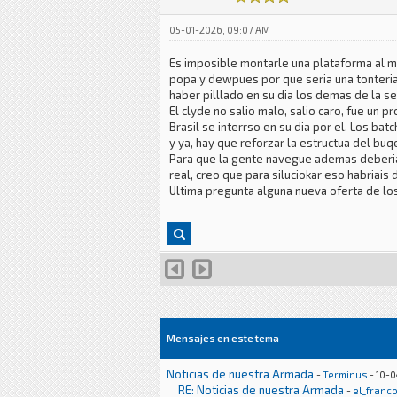
05-01-2026, 09:07 AM
Es imposible montarle una plataforma al 
popa y dewpues por que seria una tonteria
haber pilllado en su dia los demas de la se
El clyde no salio malo, salio caro, fue un 
Brasil se interrso en su dia por el. Los ba
y ya, hay que reforzar la estructua del buq
Para que la gente navegue ademas deberiai
real, creo que para siluciokar eso habriai
Ultima pregunta alguna nueva oferta de lo
Mensajes en este tema
Noticias de nuestra Armada
-
Terminus
- 10-0
RE: Noticias de nuestra Armada
-
el_franc