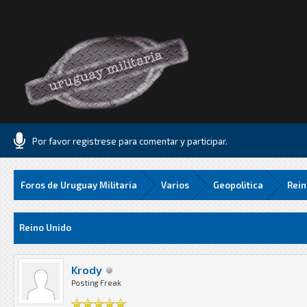
Por favor registrese para comentar y participar.
Foros de Uruguay Militaria
Varios
Geopolitica
Rein
83 Media
Reino Unido
Krody
Posting Freak