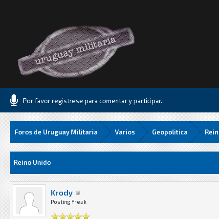
Por favor registrese para comentar y participar.
Foros de Uruguay Militaria
Varios
Geopolitica
Rein
83 Media
Reino Unido
Krody
Posting Freak