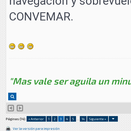
navegación y sobrevuelo
CONVEMAR.
"Mas vale ser aguila un minu
Páginas (14):
« Anterior
1
2
3
4
5
...
14
Siguiente »
Ver la versión para impresión