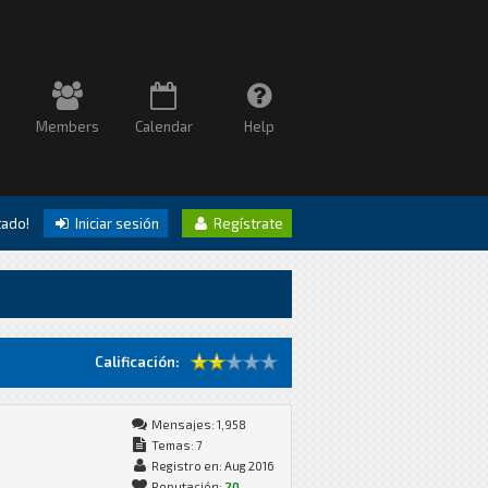
Members
Calendar
Help
itado!
Iniciar sesión
Regístrate
Calificación:
Mensajes: 1,958
Temas: 7
Registro en: Aug 2016
Reputación:
20