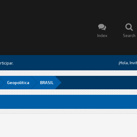
Index
Search
¡Hola, Inv
ticipar.
Geopolitica
BRASIL