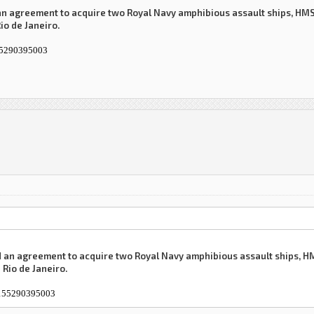
 an agreement to acquire two Royal Navy amphibious assault ships, HM
io de Janeiro.
155290395003
d an agreement to acquire two Royal Navy amphibious assault ships, H
Rio de Janeiro.
5155290395003