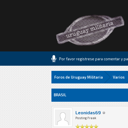
Por favor registrese para comentar y par
Foros de Uruguay Militaria
Varios
5 voto(s) - 1.8 Media
1
2
3
4
5
BRASIL
Leonidas69
Posting Freak