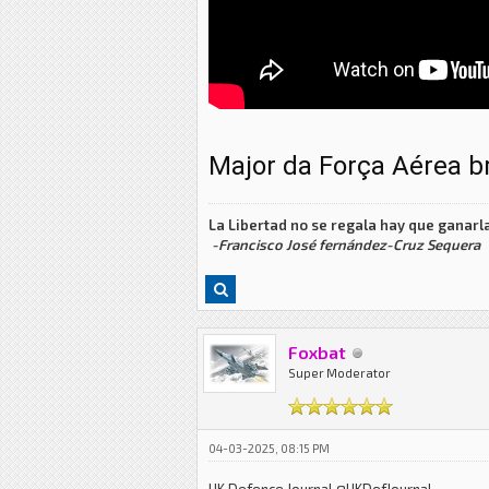
Major da Força Aérea b
La Libertad no se regala hay que ganarla
-Francisco José fernández-Cruz Sequera
Foxbat
Super Moderator
04-03-2025, 08:15 PM