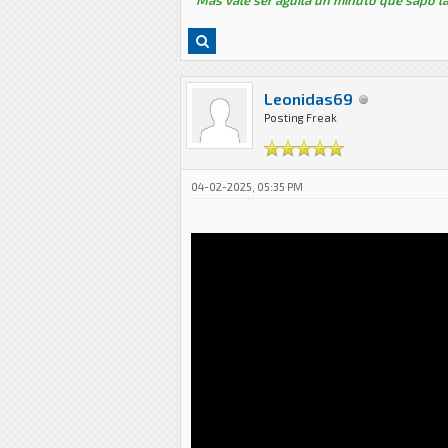
"Mas vale ser aguila un minuto que sapo la
Leonidas69
Posting Freak
04-02-2025, 05:35 PM