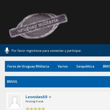
Por favor registrese para comentar y participar.
Foros de Uruguay Militaria
Varios
Geopolitica
BRA
8 Media
BRASIL
Leonidas69
Posting Freak