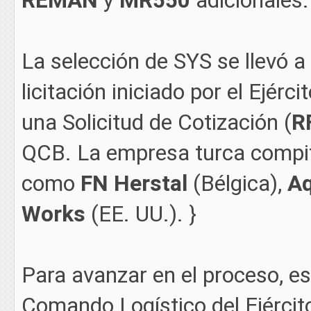
REMAN
y
MR550
adicionales.
La selección de SYS se llevó a
licitación iniciado por el Ejérci
una Solicitud de Cotización (
R
QCB. La empresa turca compit
como
FN Herstal
(Bélgica),
Aq
Works
(EE. UU.). }
Para avanzar en el proceso, es
Comando Logístico del Ejército