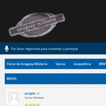
Por favor registrese para comentar y participar.
Foros de Uruguay Militaria
Varios
Geopolitica
BRA
8 Media
BRASIL
urupic
Senior Member