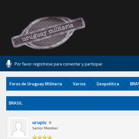
Por favor registrese para comentar y participar.
Foros de Uruguay Militaria
Varios
Geopolitica
BRA
8 Media
BRASIL
urupic
Senior Member