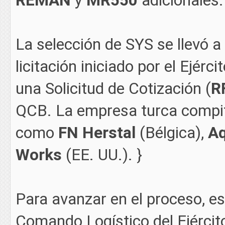
REMAN
y
MR550
adicionales.
La selección de SYS se llevó a
licitación iniciado por el Ejérci
una Solicitud de Cotización (
R
QCB. La empresa turca compit
como
FN Herstal
(Bélgica),
Aq
Works
(EE. UU.). }
Para avanzar en el proceso, es
Comando Logístico del Ejército