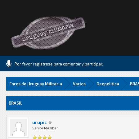
Por favor registrese para comentar y participar.
Foros de Uruguay Militaria
Varios
Geopolitica
BRA
8 Media
BRASIL
urupic
Senior Member