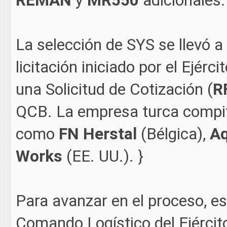
REMAN
y
MR550
adicionales.
La selección de SYS se llevó a
licitación iniciado por el Ejérci
una Solicitud de Cotización (
R
QCB. La empresa turca compit
como
FN Herstal
(Bélgica),
Aq
Works
(EE. UU.). }
Para avanzar en el proceso, es
Comando Logístico del Ejército