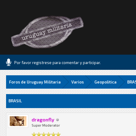
Por favor registrese para comentar y participar.
Foros de Uruguay Militaria
Varios
Geopolitica
BRA
8 Media
BRASIL
dragonfly
Super Moderator