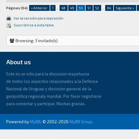
Páginas (64):
« Anterior
1
...
48
49
50
51
52
...
64
Siguiente »
Ver la versión para impresión
Suscribirse a este tema
Browsing: 3 invitado(s)
About us
Este es un sitio para la discusion respetuosa
de todos los aspectos relacionados a la Defensa
Nacional de Uruguay y discusion general de la
geopolitica regionaly mundial. Por favor registrese
para comentar y participar. Muchas gracias.
Powered by
MyBB
, © 2002-2026
MyBB Group
.