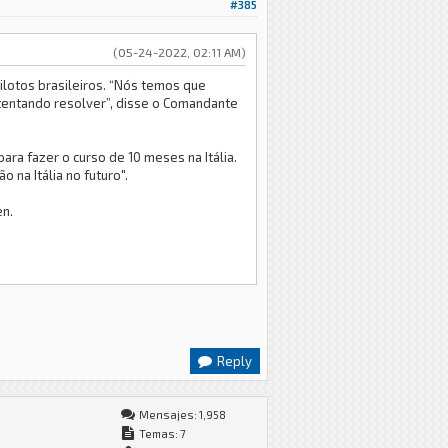
#385
(05-24-2022, 02:11 AM)
ilotos brasileiros. “Nós temos que
 tentando resolver”, disse o Comandante
ra fazer o curso de 10 meses na Itália.
 na Itália no futuro".
en.
Reply
Mensajes: 1,958
Temas: 7