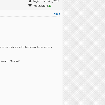
Registro en: Aug 2016
Reputación:
20
#386
trario sin embargo se las han liado a los rusos con
.. A partir Minuto 2