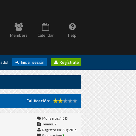
Members
Calendar
Help
itado!
Iniciar sesión
Regístrate
Calificación:
Mensajes: 1,615
Temas: 2
Registro en: Aug 2016
Reputación:
3