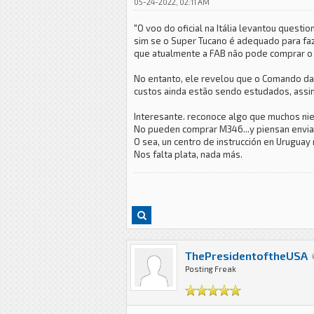
05-24-2022, 02:11 AM
"O voo do oficial na Itália levantou quest
sim se o Super Tucano é adequado para faz
que atualmente a FAB não pode comprar o 
No entanto, ele revelou que o Comando da A
custos ainda estão sendo estudados, assim 
Interesante. reconoce algo que muchos nieg
No pueden comprar M346...y piensan enviar 
O sea, un centro de instrucción en Uruguay 
Nos falta plata, nada más.
ThePresidentoftheUSA
Posting Freak