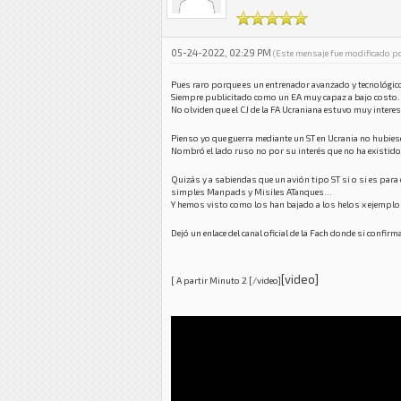
05-24-2022, 02:29 PM
(Este mensaje fue modificado 
Pues raro porque es un entrenador avanzado y tecnológi
Siempre publicitado como un EA muy capaz a bajo costo
No olviden que el CJ de la FA Ucraniana estuvo muy interes
Pienso yo que guerra mediante un ST en Ucrania no hubiese
Nombró el lado ruso no por su interés que no ha existid
Quizás y a sabiendas que un avión tipo ST si o si es para 
simples Manpads y Misiles ATanques...
Y hemos visto como los han bajado a los helos x ejemplo
Dejó un enlace del canal oficial de la Fach donde si confi
[video]
[ A partir Minuto 2 [/video]