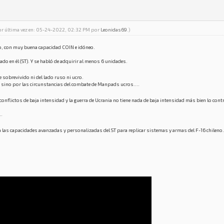
por última vez en: 05-24-2022, 02:32 PM por
Leonidas69
.)
co, con muy buena capacidad COIN e idóneo.
.
ado en él (ST). Y se habló de adquirir al menos 6 unidades.
 sobrevivido ni del lado ruso ni ucro.
o sino por las circunstancias del combate de Manpads ucros....
conflictos de baja intensidad y la guerra de Ucrania no tiene nada de baja intensidad más bien lo con
..
rma las capacidades avanzadas y personalizadas del ST para replicar sistemas y armas del F-16 chileno