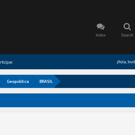
Index
Search
¡Hola, Inv
ticipar.
Geopolitica
BRASIL