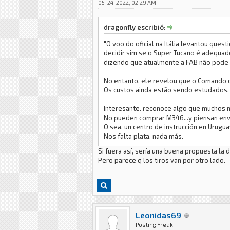
05-24-2022, 02:29 AM
dragonfly escribió:
"O voo do oficial na Itália levantou que
decidir sim se o Super Tucano é adequad
dizendo que atualmente a FAB não pode 
No entanto, ele revelou que o Comando da
Os custos ainda estão sendo estudados, a
Interesante. reconoce algo que muchos nie
No pueden comprar M346...y piensan envia
O sea, un centro de instrucción en Urugua
Nos falta plata, nada más.
Si fuera así, sería una buena propuesta la d
Pero parece q los tiros van por otro lado.
Leonidas69
Posting Freak