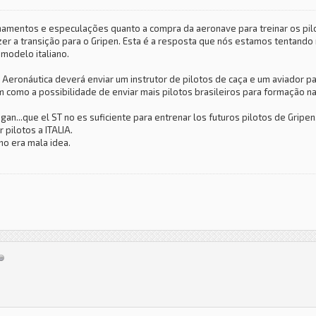
ionamentos e especulações quanto a compra da aeronave para treinar os pil
er a transição para o Gripen. Esta é a resposta que nós estamos tentando
modelo italiano.
eronáutica deverá enviar um instrutor de pilotos de caça e um aviador par
como a possibilidade de enviar mais pilotos brasileiros para formação na I
an...que el ST no es suficiente para entrenar los futuros pilotos de Gripen
pilotos a ITALIA.
no era mala idea.