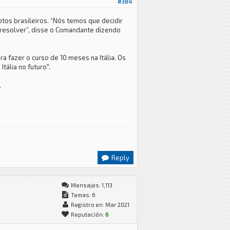
#384
otos brasileiros. “Nós temos que decidir
 resolver”, disse o Comandante dizendo
a fazer o curso de 10 meses na Itália. Os
tália no futuro".
.
Reply
Mensajes: 1,113
Temas: 6
Registro en: Mar 2021
Reputación:
6