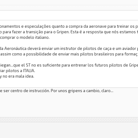
stionamentos e especulações quanto a compra da aeronave para treinar os p
o para fazer a transição para o Gripen. Esta é a resposta que nós estamos
comprar o modelo italiano.
 Aeronáutica deverá enviar um instrutor de pilotos de caça e um aviador pa
ssim como a possibilidade de enviar mais pilotos brasileiros para formação
gan...que el ST no es suficiente para entrenar los futuros pilotos de Grip
r pilotos a ITALIA.
y no era mala idea.
e ser centro de instrucción. Por unos gripens a cambio, claro...