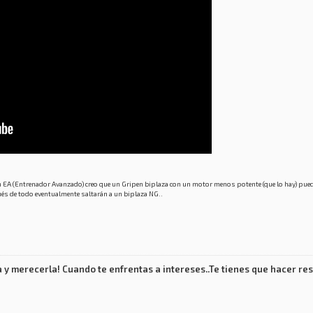
n EA (Entrenador Avanzado) creo que un Gripen biplaza con un motor menos potente (que lo hay) pueda
és de todo eventualmente saltarán a un biplaza NG..
 y merecerla! Cuando te enfrentas a intereses..Te tienes que hacer res