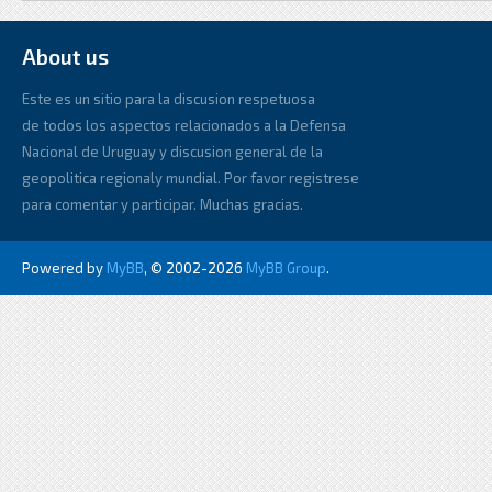
About us
Este es un sitio para la discusion respetuosa
de todos los aspectos relacionados a la Defensa
Nacional de Uruguay y discusion general de la
geopolitica regionaly mundial. Por favor registrese
para comentar y participar. Muchas gracias.
Powered by
MyBB
, © 2002-2026
MyBB Group
.