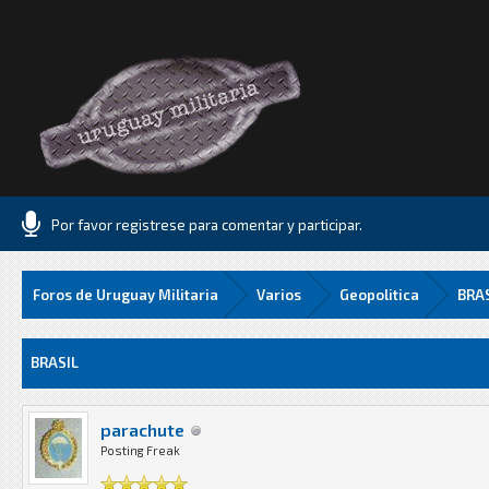
Por favor registrese para comentar y participar.
Foros de Uruguay Militaria
Varios
Geopolitica
BRA
8 Media
BRASIL
parachute
Posting Freak