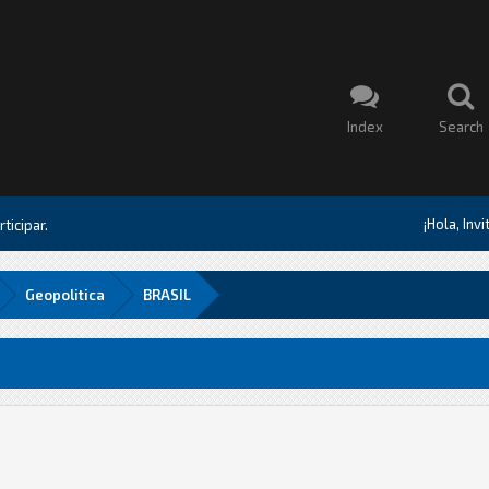
Index
Search
¡Hola, Inv
ticipar.
Geopolitica
BRASIL