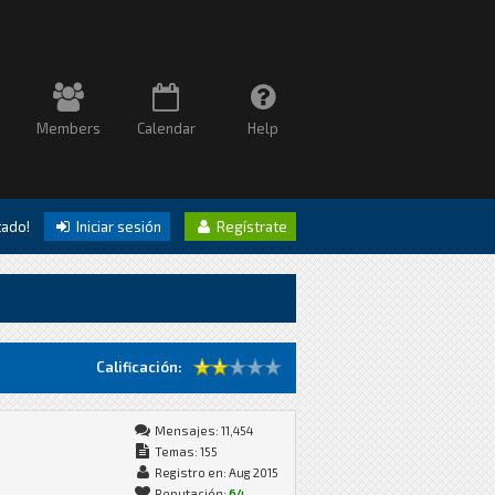
Members
Calendar
Help
itado!
Iniciar sesión
Regístrate
Calificación:
Mensajes: 11,454
Temas: 155
Registro en: Aug 2015
Reputación:
64