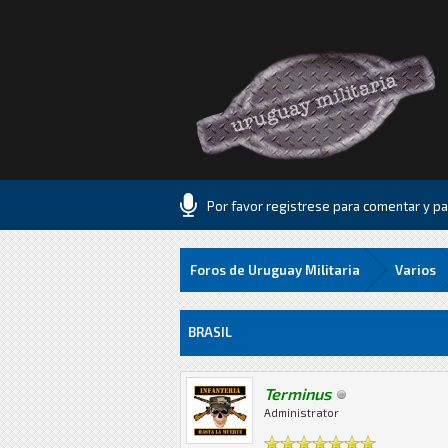
Por favor registrese para comentar y par
Foros de Uruguay Militaria
Varios
5 voto(s) - 1.8 Media
1
2
3
4
5
BRASIL
Terminus
Administrator