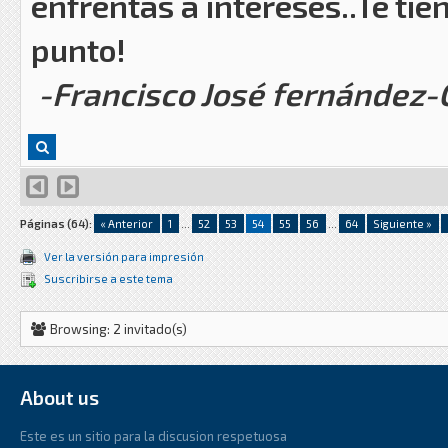
enfrentas a intereses..Te tie
punto!
-Francisco José fernández
Páginas (64):
« Anterior
1
...
52
53
54
55
56
...
64
Siguiente »
Ver la versión para impresión
Suscribirse a este tema
Browsing: 2 invitado(s)
About us
Este es un sitio para la discusion respetuosa