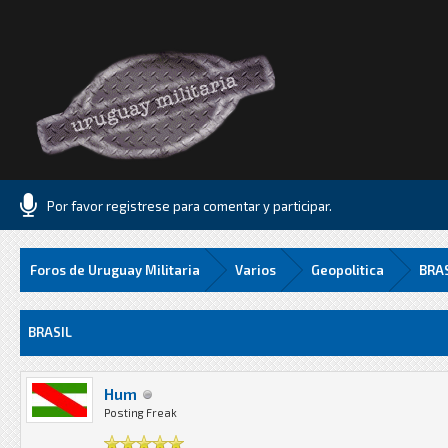
Por favor registrese para comentar y participar.
Foros de Uruguay Militaria
Varios
Geopolitica
BRA
8 Media
BRASIL
Hum
Posting Freak