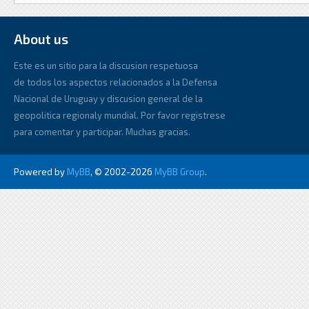
About us
Este es un sitio para la discusion respetuosa
de todos los aspectos relacionados a la Defensa
Nacional de Uruguay y discusion general de la
geopolitica regionaly mundial. Por favor registrese
para comentar y participar. Muchas gracias.
Powered by
MyBB
, © 2002-2026
MyBB Group
.