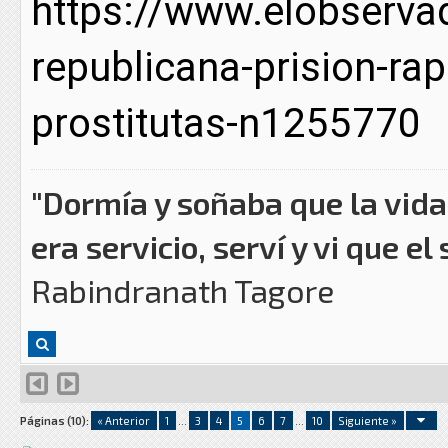
https://www.elobservad
republicana-prision-ra
prostitutas-n1255770
"Dormía y soñaba que la vida 
era servicio, serví y vi que el 
Rabindranath Tagore
Páginas (10):
« Anterior
1
...
3
4
5
6
7
...
10
Siguiente »