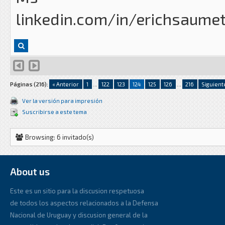
linkedin.com/in/erichsaume
Páginas (216):
« Anterior
1
...
122
123
124
125
126
...
216
Siguient
Ver la versión para impresión
Suscribirse a este tema
Browsing: 6 invitado(s)
About us
Este es un sitio para la discusion respetuosa
de todos los aspectos relacionados a la Defensa
Nacional de Uruguay y discusion general de la