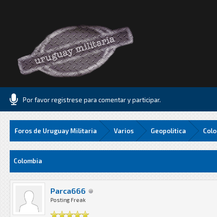
Por favor registrese para comentar y participar.
Foros de Uruguay Militaria
Varios
Geopolitica
Col
1 Media
Colombia
Parca666
Posting Freak