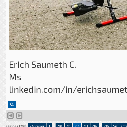
Erich Saumeth C.
Ms
linkedin.com/in/erichsaume
Páginas (216):
« Anterior
1
...
210
211
212
213
214
...
216
Siguiente