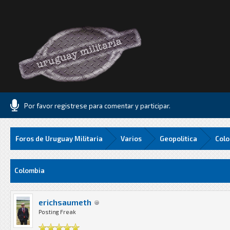
Por favor registrese para comentar y participar.
Foros de Uruguay Militaria
Varios
Geopolitica
Col
1 Media
Colombia
erichsaumeth
Posting Freak