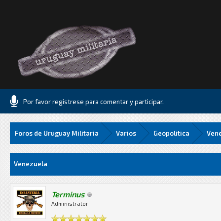
Por favor registrese para comentar y participar.
Foros de Uruguay Militaria
Varios
Geopolitica
Ven
5 Media
Venezuela
Terminus
Administrator