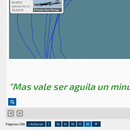
"Mas vale ser aguila un minu
Páginas (18):
« Anterior
1
...
14
15
16
17
18