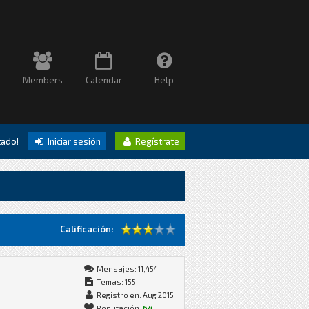
Members
Calendar
Help
itado!
Iniciar sesión
Regístrate
Calificación:
Mensajes: 11,454
Temas: 155
Registro en: Aug 2015
Reputación:
64