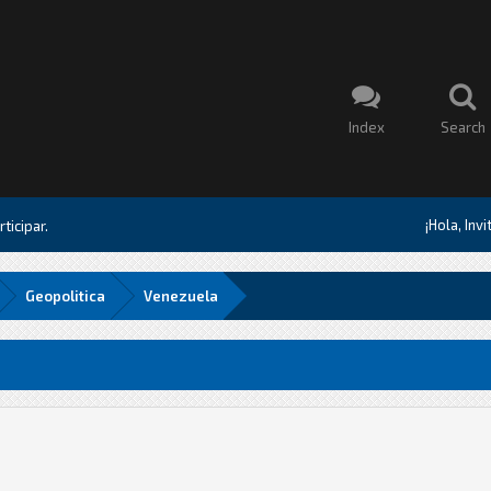
Index
Search
¡Hola, Inv
ticipar.
Geopolitica
Venezuela