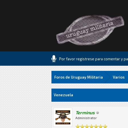
Por favor registrese para comentar y par
Foros de Uruguay Militaria
Varios
4 voto(s) - 2.5 Media
1
2
3
4
5
Venezuela
Terminus
Administrator