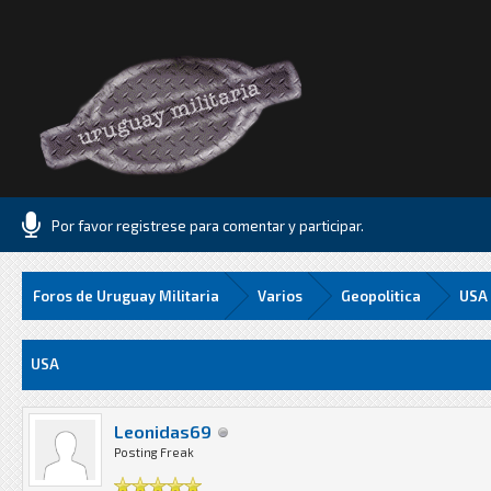
Por favor registrese para comentar y participar.
Foros de Uruguay Militaria
Varios
Geopolitica
USA
Media
USA
Leonidas69
Posting Freak