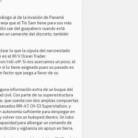
d?
nálogo al de la invasión de Panamá
ranja que el Tío Sam tiene para sus más
 sólo cae del guayabero cuando está
 en un camarote del discreto, también
lear lo que la cúpula del narcoestado
e es el M/V Ocean Trader.
-on/roll-off. Si nos acercamos un poco, el
 sí lo tiene asignado pues su pasado es
n factor que juega a favor de su
lguna información extra de un buque del
 civil. Con parte de su superestructura
te, que cuenta con dos amplias compuertas
 pesados MH-47, CH-53 Superstallion, y
n autonomía suficiente para despegar en
 y volver con un huésped dentro. Un lobo
a capacidad para albergar un comando de
dicción y vigilancia sin apoyo en tierra.