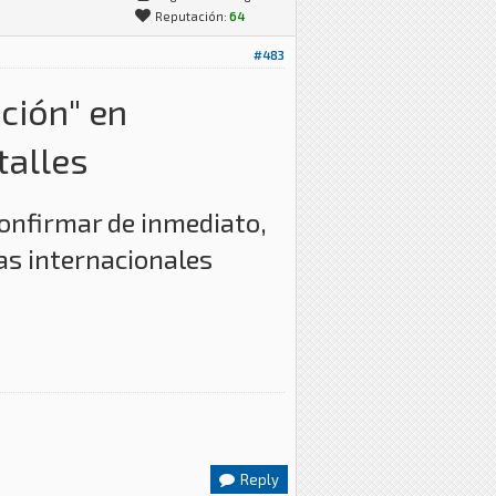
Reputación:
64
#483
ción" en
talles
onfirmar de inmediato,
as internacionales
Reply