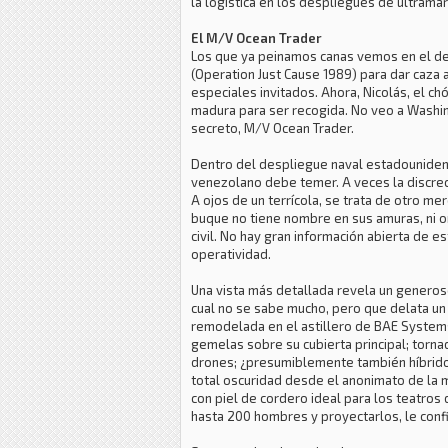
la logística en los despliegues de ultramar
El M/V Ocean Trader
Los que ya peinamos canas vemos en el des
(Operation Just Cause 1989) para dar caza 
especiales invitados. Ahora, Nicolás, el c
madura para ser recogida. No veo a Washing
secreto, M/V Ocean Trader.
Dentro del despliegue naval estadounidens
venezolano debe temer. A veces la discrec
A ojos de un terrícola, se trata de otro me
buque no tiene nombre en sus amuras, ni o
civil. No hay gran información abierta de e
operatividad.
Una vista más detallada revela un generos
cual no se sabe mucho, pero que delata un 
remodelada en el astillero de BAE Systems
gemelas sobre su cubierta principal; torna
drones; ¿presumiblemente también híbrido
total oscuridad desde el anonimato de la m
con piel de cordero ideal para los teatros
hasta 200 hombres y proyectarlos, le confie