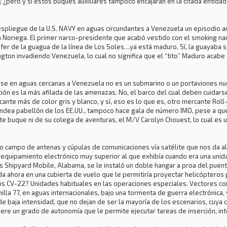
; ¿pero y si estos buques auxiliares tampoco encajaran en la citada entida
pliegue de la U.S. NAVY en aguas circundantes a Venezuela un episodio a
a Noriega. El primer narco-presidente que acabó vestido con el smoking na
hófer de la guagua de la línea de Los Soles…ya está maduro. Sí, la guayaba
ton invadiendo Venezuela, lo cual no significa que el “tito” Maduro acabe
e en aguas cercanas a Venezuela no es un submarino o un portaviones nuc
ión es la más afilada de las amenazas. No, el barco del cual deben cuidars
rcante más de color gris y blanco, y sí, eso es lo que es, otro mercante Roll
ndea pabellón de los EE.UU., tampoco hace gala de número IMO, pese a que
ste buque ni de su colega de aventuras, el M/V Carolyn Chouest, lo cual es u
o campo de antenas y cúpulas de comunicaciones vía satélite que nos da a
equipamiento electrónico muy superior al que exhibía cuando era una unidad
 Shipyard Mobile, Alabama, se le instaló un doble hangar a proa del puen
da ahora en una cubierta de vuelo que le permitiría proyectar helicópteros
s CV-22? Unidades habituales en las operaciones especiales. Vectores co
illa 77, en aguas internacionales, bajo una tormenta de guerra electrónica,
 de baja intensidad, que no dejan de ser la mayoría de los escenarios, cuy
re un grado de autonomía que le permite ejecutar tareas de inserción, inter