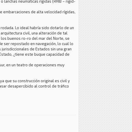
o lanchas neumáticas rígidas (RHIB – rigid-
de embarcaciones de alta velocidad rígidas,
rodada. Lo ideal habría sido dotarlo de un
quitectura civil, una alteración de tal
 los buenos ro-ro del mar del Norte, se
e ser repostado en navegación, lo cual lo
s jurisdiccionales de Estados sin una gran
 Estado, ¿tiene este buque capacidad de
 sur, en un teatro de operaciones muy
ya que su construcción original es civil y
sar desapercibido al control de tráfico