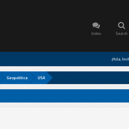
Index
Search
¡Hola, Inv
Geopolitica
USA