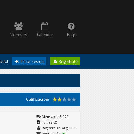
Members
Calendar
Help
itado!
Iniciar sesión
Regístrate
Calificación:
Mensajes: 3,076
Temas: 25
Registro en: Aug 2015
Reputación:
10