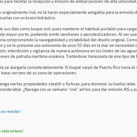
para facilitar la recepción y emisión de embarcaciones de alta velocidad, 
 originalmente civil, no le hacen especialmente amigable para la emisión 
zarlas con un brazo hidráulico.
 sus días como buque civil, pues mantiene el habitual portalón para carga 
de mayor porte, pudiendo emitir lanchones o aerodeslizadores. Al ser una ar
ría comprometido la navegabilidad y estabilidad del diseño original. Como
 y se le presume una autonomía de unos 50 días en la mar sin necesidad d
ción, interdicción y vigilancia de manera autónoma en los lindes de las agua
iones de patrulla marítima oceánica. Tratándose Venezuela de ese tipo de
mía se alargaría considerablemente. El buqué zarpó de Puerto Rico hacia el
to base cercano de su zona de operaciones.
enga ciertas propiedades stealth o furtivas, para disminuir su huella radar, 
nsiderable. ¿Navega con un señuelo “civil” ad hoc para dar emisión AIS y pa
..no-existe/
 vida entera".