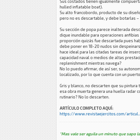
Sus costados tienen igualmente compuertas 
hulled inflatable boat).
Su alto francobordo, producto de su diseño
pero no es descartable, y debe botarlas – i
Su sección de popa parece inalterada desde
dique inundable para operaciones anfibias 
proporción quizás fue descartada pues hab
debe poner en 18-20 nudos sin despeinarse
hace ideal para las citadas tareas de inser
capacidad naval o medios de altas prestac
replenishment mientras navega?
No lo puedo afirmar, de así ser, su autono
localizado, por lo que cuenta con un puer
Gris y blanco, no descarten que su pintura t
esa obra muerta genera una huella radar co
rutinario? No lo descarten.
ARTÍCULO COMPLETO AQUÍ:
https://www.revistaejercitos.com/articul.
"Mas vale ser aguila un minuto que sapo la