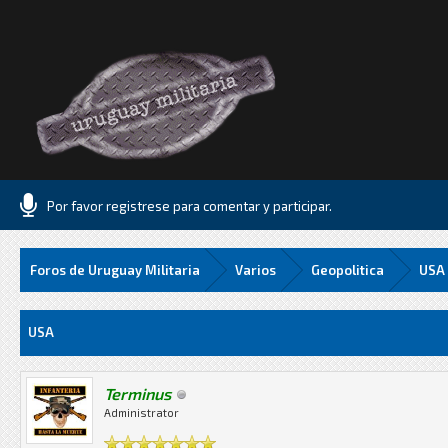
Por favor registrese para comentar y participar.
Foros de Uruguay Militaria
Varios
Geopolitica
USA
Media
USA
Terminus
Administrator