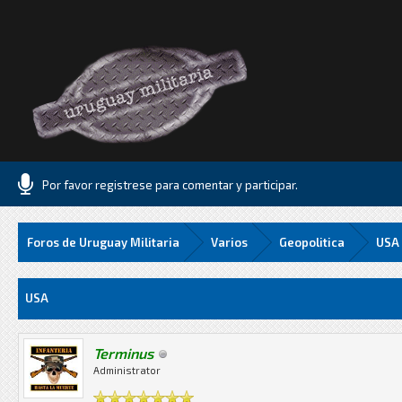
Por favor registrese para comentar y participar.
Foros de Uruguay Militaria
Varios
Geopolitica
USA
Media
USA
Terminus
Administrator