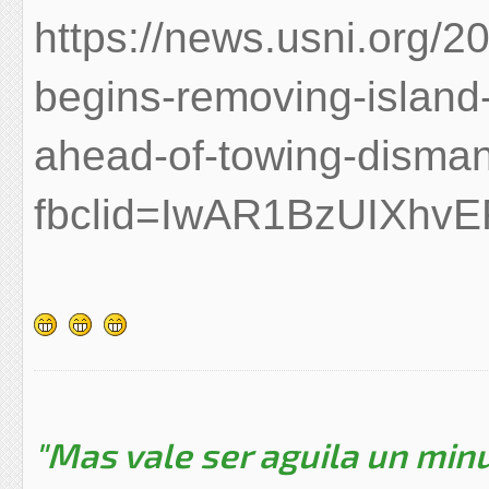
https://news.usni.org/
begins-removing-islan
ahead-of-towing-disman
fbclid=IwAR1BzUIXh
"Mas vale ser aguila un minu