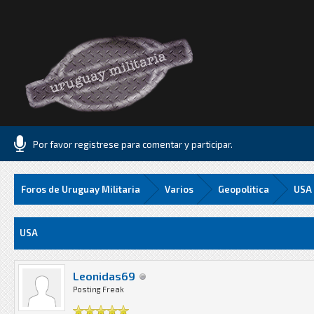
Por favor registrese para comentar y participar.
Foros de Uruguay Militaria
Varios
Geopolitica
USA
Media
USA
Leonidas69
Posting Freak