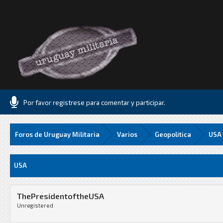
Por favor registrese para comentar y participar.
Foros de Uruguay Militaria
Varios
Geopolitica
USA
Media
USA
ThePresidentoftheUSA
Unregistered