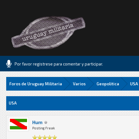
Por favor registrese para comentar y participar.
Foros de Uruguay Militaria
Varios
Geopolitica
USA
Media
USA
Hum
Posting Freak