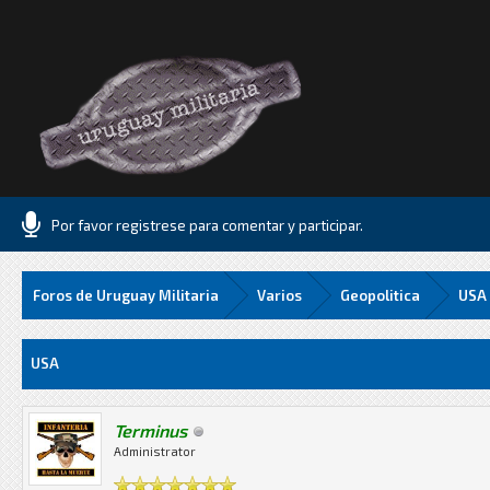
Por favor registrese para comentar y participar.
Foros de Uruguay Militaria
Varios
Geopolitica
USA
Media
USA
Terminus
Administrator