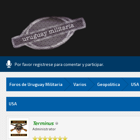
Por favor registrese para comentar y participar.
Foros de Uruguay Militaria
Varios
Geopolitica
USA
Media
USA
Terminus
Administrator