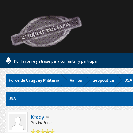
Por favor registrese para comentar y participar.
Foros de Uruguay Militaria
Varios
Geopolitica
USA
Media
USA
Krody
Posting Freak