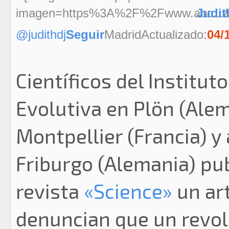
Judit
@judithdj
Seguir
MadridActualizado:
04/
Científicos del Institut
Evolutiva en Plön (Alem
Montpellier (Francia) y
Friburgo (Alemania) pub
revista
«Science»
un art
denuncian que un revo