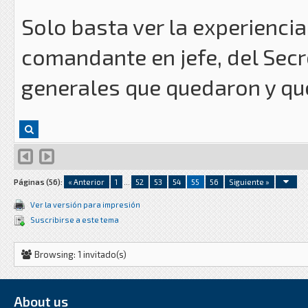
Solo basta ver la experiencia
comandante en jefe, del Secr
generales que quedaron y qu
Páginas (56):
« Anterior
1
...
52
53
54
55
56
Siguiente »
Ver la versión para impresión
Suscribirse a este tema
Browsing: 1 invitado(s)
About us