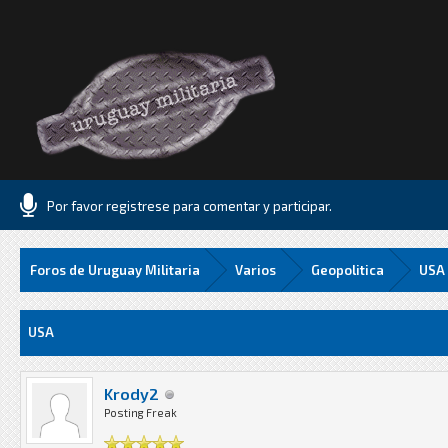
Por favor registrese para comentar y participar.
Foros de Uruguay Militaria
Varios
Geopolitica
USA
Media
USA
Krody2
Posting Freak