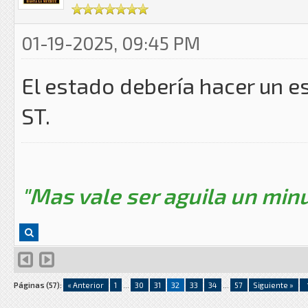
01-19-2025, 09:45 PM
El estado debería hacer un e
ST.
"Mas vale ser aguila un minu
Páginas (57):
« Anterior
1
...
30
31
32
33
34
...
57
Siguiente »