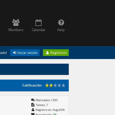
Members
Calendar
Help
itado!
Iniciar sesión
Regístrate
Calificación:
Mensajes: 1,955
Temas: 7
Registro en: Aug 2016
Reputación:
20