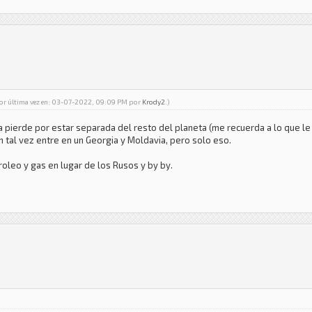
por última vez en: 03-07-2022, 09:09 PM por
Krody2
.)
ga pierde por estar separada del resto del planeta (me recuerda a lo que le
én tal vez entre en un Georgia y Moldavia, pero solo eso.
roleo y gas en lugar de los Rusos y by by.