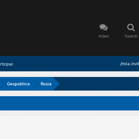
Index
Search
¡Hola, Inv
ticipar.
Geopolitica
Rusia