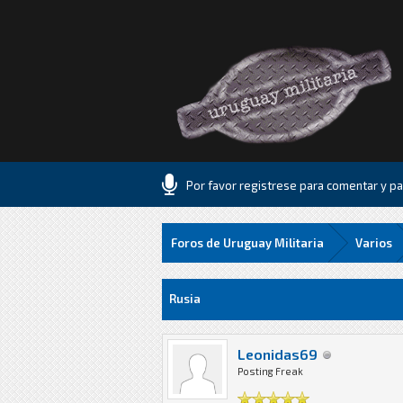
Por favor registrese para comentar y par
Foros de Uruguay Militaria
Varios
5 voto(s) - 1.8 Media
1
2
3
4
5
Rusia
Leonidas69
Posting Freak