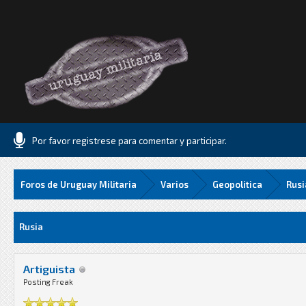
Por favor registrese para comentar y participar.
Foros de Uruguay Militaria
Varios
Geopolitica
Rusi
8 Media
Rusia
Artiguista
Posting Freak