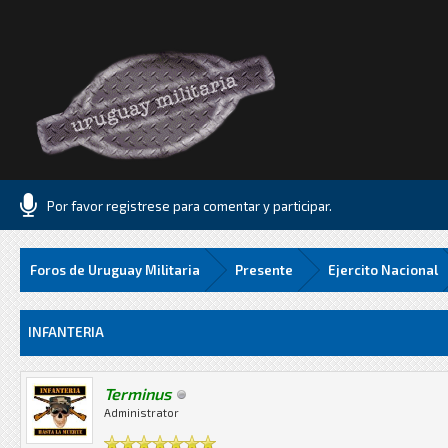
Por favor registrese para comentar y participar.
Foros de Uruguay Militaria
Presente
Ejercito Nacional
57 Media
INFANTERIA
Terminus
Administrator