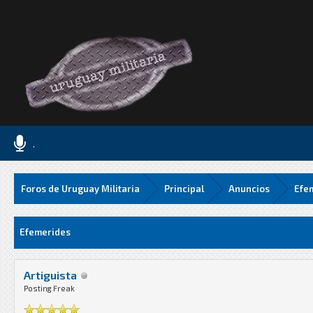
.
Foros de Uruguay Militaria
Principal
Anuncios
Efe
Media
Efemerides
Artiguista
Posting Freak