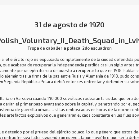
31 de agosto de 1920
Tropa de caballeria polaca, 2do escuadron
nia; el ejército rojo es expulsado completamente de la ciudad defendida po
a, que acababa de recuperar la independencia perdida casi un siglo antes t
amente por un ejército rojo dispuesto a recuperar lo que en 1918, habían 
o alemán tras la firma de la paz entre Rusia y Alemania de 1918, pudo con
n Segunda República Polaca debió entonces enfrentar y defender su sobera
ollaría en Varsovia cuando 140.000 soviéticos rodearan la ciudad que era d
ca darían el primer paso avanzando sobre la capital y penetrando por el sec
istencia de guerrilla urbana, así, las emboscadas en horas de la noche contr
s artefactos explosivos que generaran el caos constante en las filas sov
 fue detenido por el grueso del ejército polaco, lo que género que estos d
ra contraofensiva fallo, siguiendo un nuevo ataque soviético que sería dete