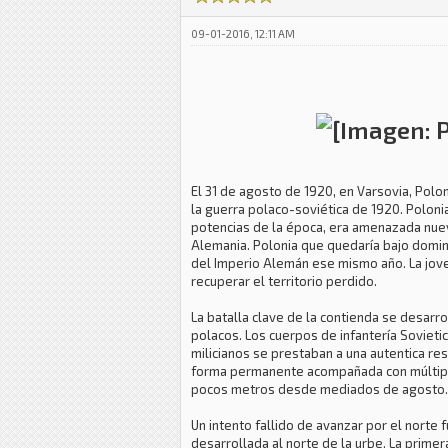
09-01-2016, 12:11 AM
El 31 de agosto de 1920, en Varsovia, Polo
la guerra polaco-soviética de 1920. Poloni
potencias de la época, era amenazada nuev
Alemania. Polonia que quedaría bajo domini
del Imperio Alemán ese mismo año. La jove
recuperar el territorio perdido.
La batalla clave de la contienda se desarr
polacos. Los cuerpos de infantería Sovieti
milicianos se prestaban a una autentica res
forma permanente acompañada con múltiple
pocos metros desde mediados de agosto.
Un intento fallido de avanzar por el norte
desarrollada al norte de la urbe. La prime