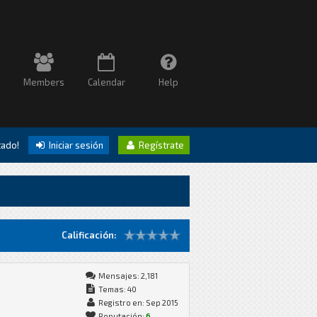
Members
Calendar
Help
itado!
Iniciar sesión
Regístrate
Calificación:
Mensajes: 2,181
Temas: 40
Registro en: Sep 2015
Reputación:
6