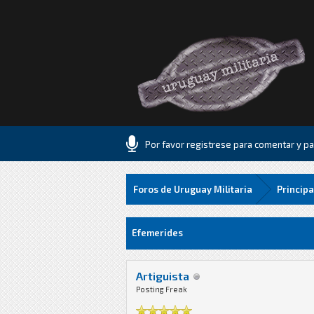
Por favor registrese para comentar y par
Foros de Uruguay Militaria
Principa
0 voto(s) - 0 Media
1
2
3
4
5
Efemerides
Artiguista
Posting Freak