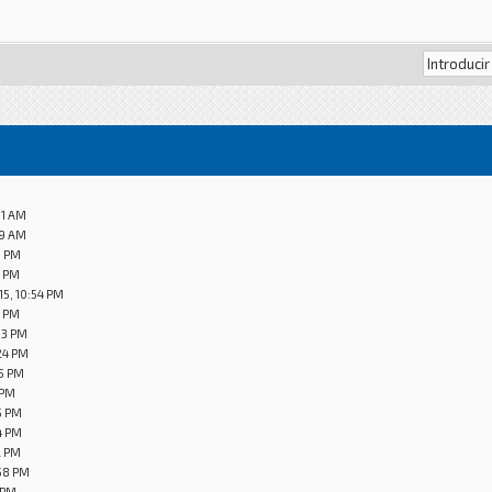
31 AM
59 AM
9 PM
9 PM
15, 10:54 PM
8 PM
33 PM
24 PM
45 PM
 PM
5 PM
4 PM
2 PM
58 PM
 PM