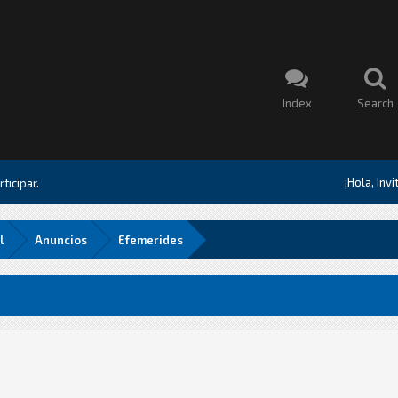
Index
Search
¡Hola, Inv
ticipar.
l
Anuncios
Efemerides