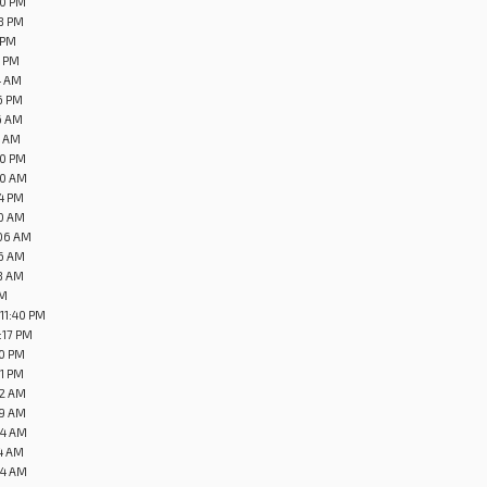
50 PM
48 PM
5 PM
2 PM
4 AM
6 PM
26 AM
1 AM
30 PM
10 AM
14 PM
10 AM
:06 AM
26 AM
38 AM
PM
 11:40 PM
:17 PM
50 PM
01 PM
32 AM
59 AM
24 AM
54 AM
54 AM