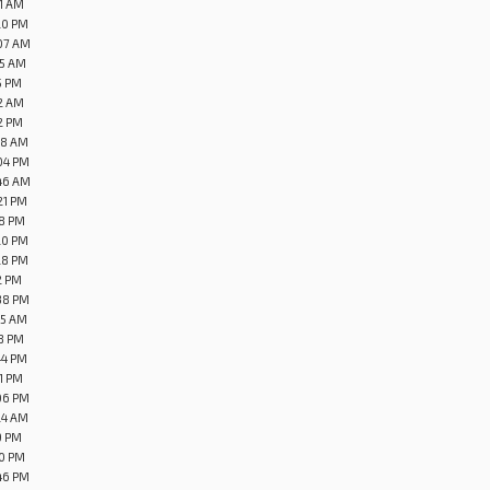
11 AM
20 PM
:07 AM
05 AM
5 PM
12 AM
12 PM
08 AM
04 PM
:46 AM
21 PM
38 PM
20 PM
28 PM
2 PM
38 PM
15 AM
48 PM
44 PM
51 PM
06 PM
24 AM
9 PM
50 PM
46 PM