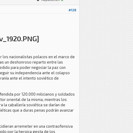
#128
r los nacionalistas polacos en el marco de
ras un deshonroso reparto entre las
cedido para poder negociar la paz con
seguir su independencia ante el colapso
nía ante el intento soviético de
efendida por 120.000 milicianos y soldados
tor oriental de la misma, mientras los
a la caballería soviética se darían de
iéticas que a duras penas podrán avanzar
ecidieran arremeter en una contraofensiva
nido por la heroica gesta de los