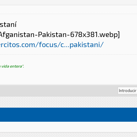
istaní
rcitos.com/focus/c...pakistani/
 vida entera".