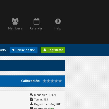
Members
Calendar
Help
itado!
Iniciar sesión
Regístrate
Calificación:
Mensajes: 11,454
Temas: 155
Registro en: Aug 2015
Reputación:
64