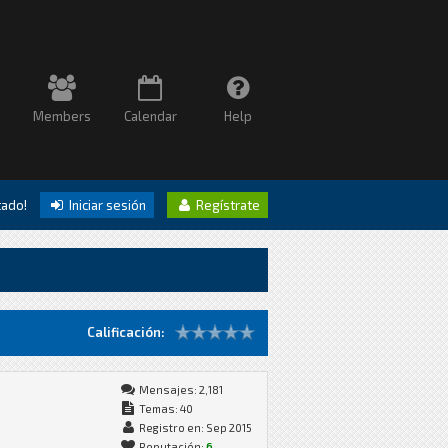
Members
Calendar
Help
itado!
Iniciar sesión
Regístrate
Calificación:
Mensajes: 2,181
Temas: 40
Registro en: Sep 2015
Reputación:
6