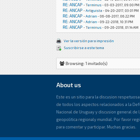
RE: ANCAP
-
Terminus
- 03-03-2017, 09:00 PM
RE: ANCAP
-
Artiguista
- 04-20-2017, 03:01 PM
RE: ANCAP
-
Adrian
- 06-08-2017, 06:22 PM
RE: ANCAP
-
Adrian
- 09-22-2018, 10:31 PM
RE: ANCAP
-
Terminus
- 09-26-2018, 01:14 AM
Ver la versión para impresión
Suscribirse a este tema
Browsing: 1 invitado(s)
About us
Este es un sitio para la discusion respetuosa
de todos los aspectos relacionados a la De
Nacional de Uruguay y discusion general de l
geopolitica regionaly mundial. Por favor reg
para comentar y participar. Muchas gracias.