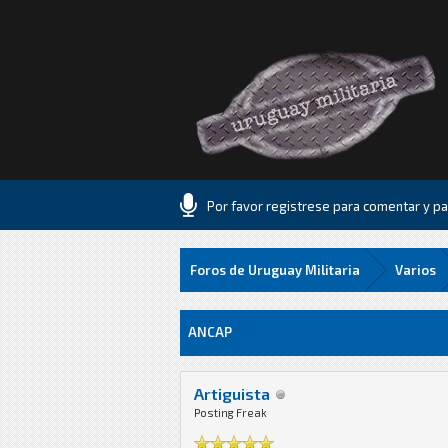
Por favor registrese para comentar y par
Foros de Uruguay Militaria
Varios
0 voto(s) - 0 Media
1
2
3
4
5
ANCAP
Artiguista
Posting Freak