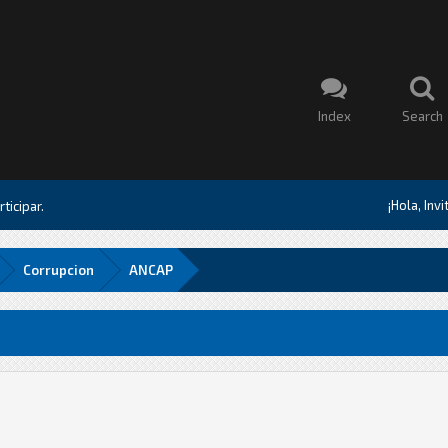
Index
Search
¡Hola, Inv
ticipar.
Corrupcion
ANCAP