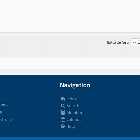
Salto de foro:
Navigation
Index
fensa
Search
a
Members
istrese
Calendar
Help