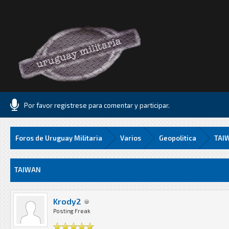
Por favor registrese para comentar y participar.
Foros de Uruguay Militaria
Varios
Geopolitica
TAI
Media
TAIWAN
Krody2
Posting Freak