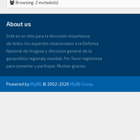
Browsing: 2 invitado(s)
About us
Este es un sitio para la discusion respetuosa
de todos los aspectos relacionados a la Defensa
Nacional de Uruguay y discusion general de la
geopolitica regionaly mundial. Por favor registrese
para comentar y participar. Muchas gracias.
Powered by
MyBB
, © 2002-2026
MyBB Group
.