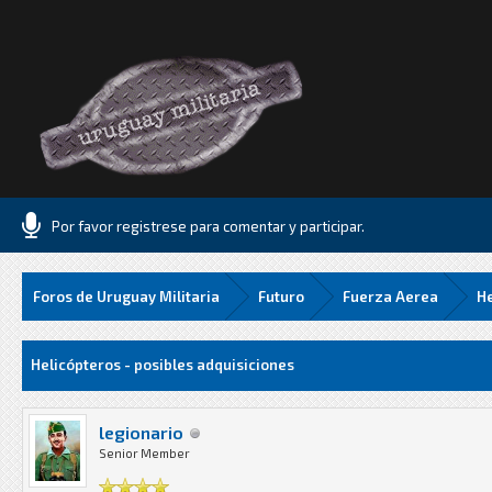
Por favor registrese para comentar y participar.
Foros de Uruguay Militaria
Futuro
Fuerza Aerea
He
.06 Media
Helicópteros - posibles adquisiciones
legionario
Senior Member