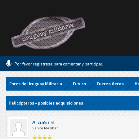
Por favor registrese para comentar y participar.
Foros de Uruguay Militaria
Futuro
Fuerza Aerea
He
.06 Media
Helicópteros - posibles adquisiciones
Arcia57
Senior Member